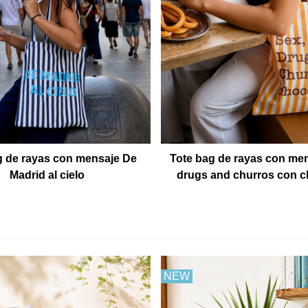
g de rayas con mensaje De
Tote bag de rayas con me
Madrid al cielo
drugs and churros con c
NEW