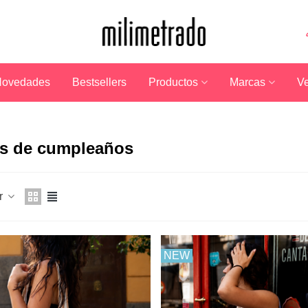
ovedades
Bestsellers
Productos
Marcas
Ve
s de cumpleaños
r
NEW