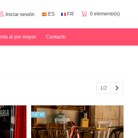
0
elemento(s)
ES
FR
Iniciar sesión
nta al por mayor
Contacto
Siguient
1/2
NEW