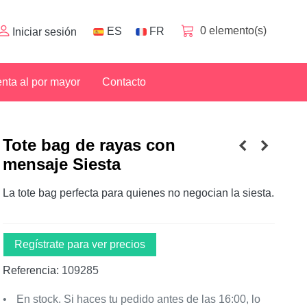
0
elemento(s)
ES
FR
Iniciar sesión
nta al por mayor
Contacto
Tote bag de rayas con
mensaje Siesta
La tote bag perfecta para quienes no negocian la siesta.
Regístrate para ver precios
Referencia:
109285
En stock. Si haces tu pedido antes de las 16:00, lo