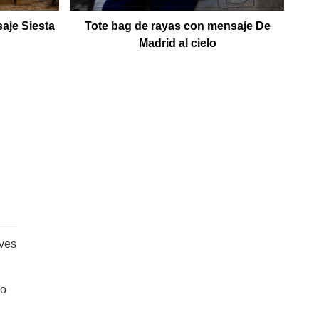
aje Siesta
Tote bag de rayas con mensaje De
To
Madrid al cielo
d
lves
co