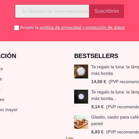
Acepto la
política de privacidad y protección de datos
CIÓN
BESTSELLERS
Te regalo la luna: la lá
es
más bonita
s
14,00 €
(PVP recomen
s
Te regalo la luna: la lá
más bonita...
es
9,14 €
(PVP recomend
por mayor
Glasito, vasito para caf
pared
8,83 €
(PVP recomend