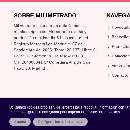
SOBRE MILIMETRADO
NAVEGA
Milimetrado es una marca de Curiosite,
Novedad
regalos originales
. Milimetrado diseño y
Bestseller
producción multimedia S.L. inscrita en el
Registro Mercantil de Madrid el 07 de
Producto
Septiembre del 2006. Tomo: 23.137. Libro: 0.
Folio: 10. Seccion: 8. Hoja: M-414659
Coleccion
CIF:B84800341 C/ Corredera Alta de San
Venta al 
Pablo 28. Madrid
Contacto
Utilizamos cookies propias y de terceros para recopilar información con la
Puede configurar su navegador para impedir la instalación de cookies.
Aceptar
Configuración sobre cookies