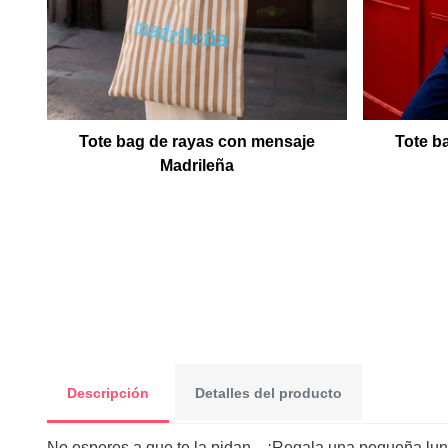
Tote bag de rayas con mensaje
Tote b
Madrileña
Descripción
Detalles del producto
No esperes a que te la pidan... ¡Regala una pequeña lu