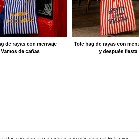
ag de rayas con mensaje
Tote bag de rayas con mens
Vamos de cañas
y después fiesta
na a los soñadores y soñadoras que más quieres! Esta mini