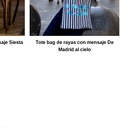
aje Siesta
Tote bag de rayas con mensaje De
To
Madrid al cielo
d