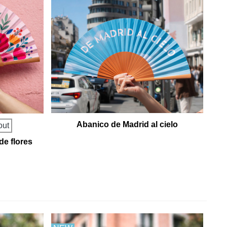
Abanico de Madrid al cielo
out
e flores