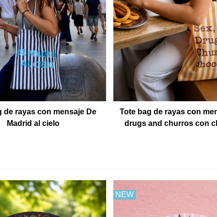
g de rayas con mensaje De
Tote bag de rayas con me
Madrid al cielo
drugs and churros con c
NEW