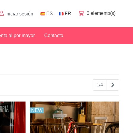
0
elemento(s)
ES
FR
Iniciar sesión
nta al por mayor
Contacto
Siguient
1/4
NEW