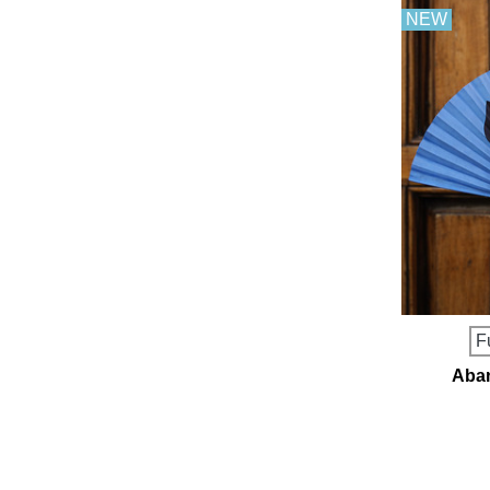
NEW
F
Aban