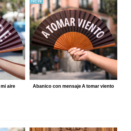
NEW
mi aire
Abanico con mensaje A tomar viento