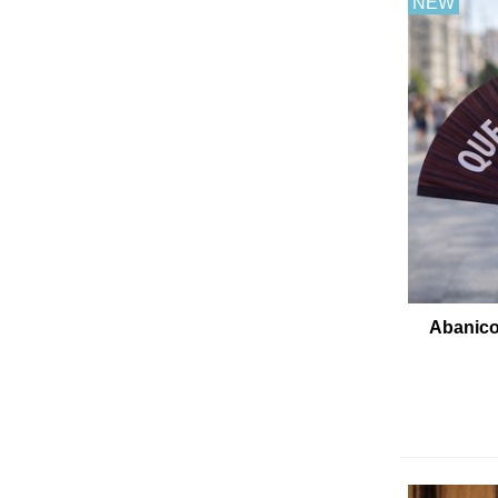
NEW
Abanico