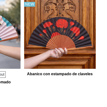
NEW
Abanico con estampado de claveles
out
somado