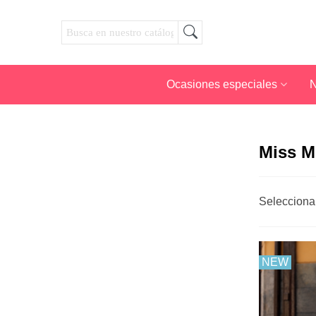
Ocasiones especiales
N
Miss M
Selecciona
NEW