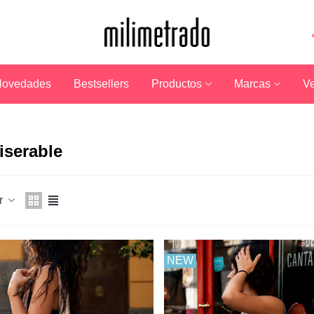
ovedades
Bestsellers
Productos
Marcas
Ve
iserable
r
NEW