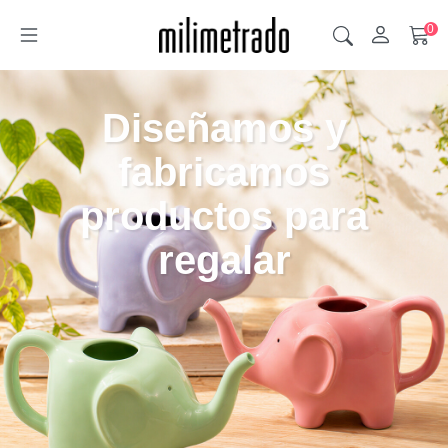
0
Diseñamos y
fabricamos
productos para
regalar