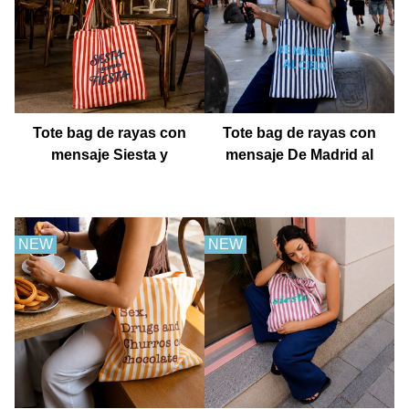
Tote bag de rayas con
Tote bag de rayas con
mensaje Siesta y
mensaje De Madrid al
después fiesta
cielo
NEW
NEW