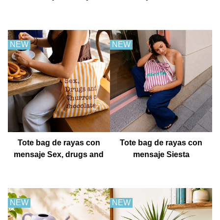
después fiesta
cielo
NEW
NEW
Tote bag de rayas con
Tote bag de rayas con
mensaje Sex, drugs and
mensaje Siesta
churros con chocolate
NEW
NEW