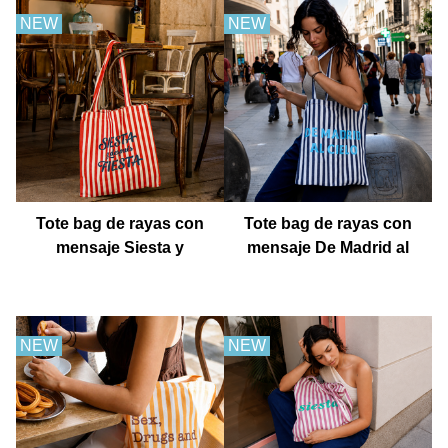
NEW
NEW
Tote bag de rayas con
Tote bag de rayas con
mensaje Siesta y
mensaje De Madrid al
después fiesta
cielo
NEW
NEW