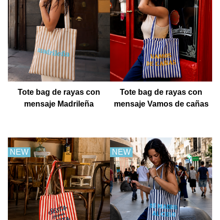
Tote bag de rayas con
Tote bag de rayas con
mensaje Madrileña
mensaje Vamos de cañas
NEW
NEW