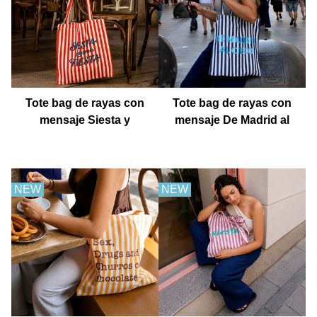
Tote bag de rayas con
Tote bag de rayas con
mensaje Siesta y
mensaje De Madrid al
después fiesta
cielo
NEW
NEW