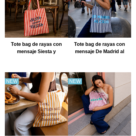
Tote bag de rayas con
Tote bag de rayas con
mensaje Siesta y
mensaje De Madrid al
después fiesta
cielo
NEW
NEW