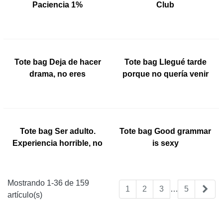
Paciencia 1%
Club
Tote bag Deja de hacer
Tote bag Llegué tarde
NEW
NEW
drama, no eres
porque no quería venir
Shakespeare
Tote bag Ser adulto.
Tote bag Good grammar
NEW
NEW
Experiencia horrible, no
is sexy
la recomiendo
Mostrando 1-36 de 159
Sig
1
2
3
…
5
artículo(s)