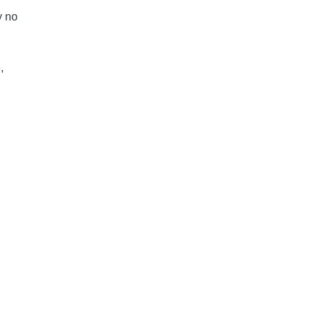
y no
,