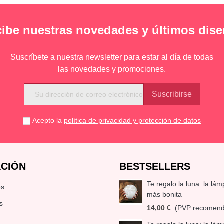
ibe nuestras novedades y últimos dis
Suscríbete a nuestra newsletter para estar al día de todas
las novedades y promociones.
Acepto la
política de privacidad y protección de datos
CIÓN
BESTSELLERS
Te regalo la luna: la lá
es
más bonita
s
14,00 €
(PVP recomen
s