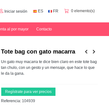
0
elemento(s)
ES
FR
Iniciar sesión
nta al por mayor
Contacto
Tote bag con gato macarra
Un gato muy macarra te dice bien claro en este tote bag
tan chulo, con un gesto y un mensaje, que hace lo que
le da la gana.
Regístrate para ver precios
Referencia:
104939