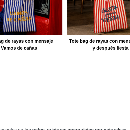
ag de rayas con mensaje
Tote bag de rayas con mens
Vamos de cañas
y después fiesta
 amantes de
los gatos, criaturas anarquistas por naturaleza