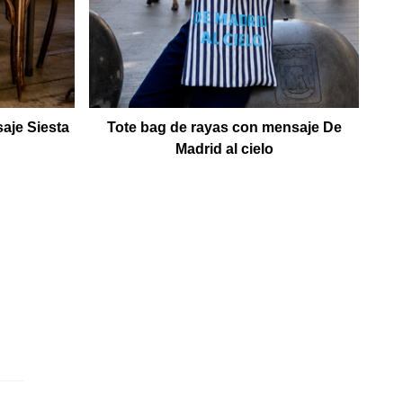
aje Siesta
Tote bag de rayas con mensaje De
To
Madrid al cielo
d