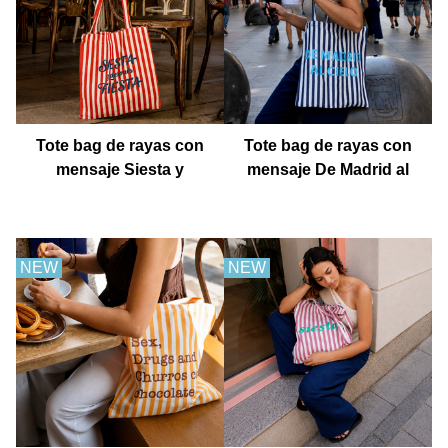
Tote bag de rayas con
Tote bag de rayas con
mensaje Siesta y
mensaje De Madrid al
después fiesta
cielo
NEW
NEW