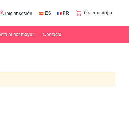
0
elemento(s)
ES
FR
Iniciar sesión
nta al por mayor
Contacto