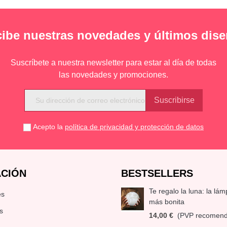
ibe nuestras novedades y últimos dis
Suscríbete a nuestra newsletter para estar al día de todas
las novedades y promociones.
Acepto la
política de privacidad y protección de datos
CIÓN
BESTSELLERS
Te regalo la luna: la lá
es
más bonita
s
14,00 €
(PVP recomen