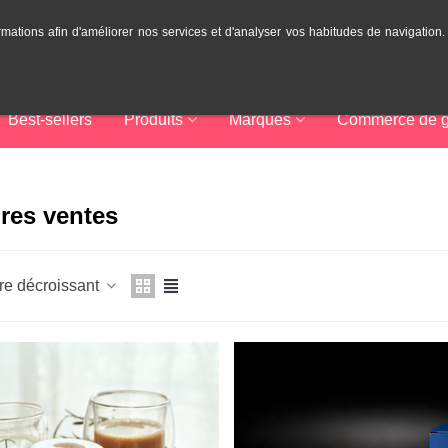
rmations afin d'améliorer nos services et d'analyser vos habitudes de navigation
Best-sellers
Produits
Marques
Commerce de g
ures ventes
re décroissant