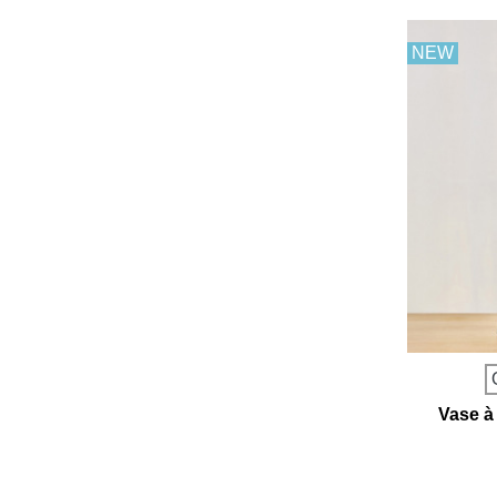
NEW
Vase à 