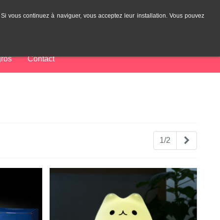
. Si vous continuez à naviguer, vous acceptez leur installation. Vous pouvez
0
article(s)
ES
FR
Se connecter
ros
Contact
Suivant
1/2