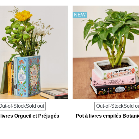
NEW
Out-of-StockSold out
Out-of-StockSold o
livres Orgueil et Préjugés
Pot à livres empilés Botani