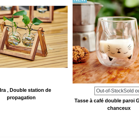
ra , Double station de
Out-of-StockSold o
propagation
Tasse à café double paroi G
chanceux