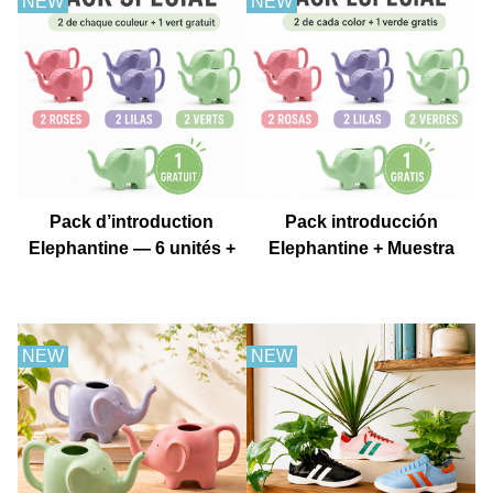
NEW
NEW
Pack d’introduction
Pack introducción
Elephantine — 6 unités +
Elephantine + Muestra
1 échantillon gratuit
gratis
NEW
NEW