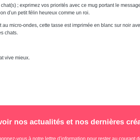
os chat(s) ; exprimez vos priorités avec ce mug portant le messag
ion d'un petit félin heureux comme un roi.
t au micro-ondes, cette tasse est imprimée en blanc sur noir av
s chats.
t vive mieux.
oir nos actualités et nos dernières cré
onnez-vous à notre lettre d'information pour rester au courant 