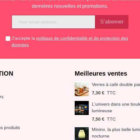
dernières nouvelles et promotions.
J'accepte la
politique de confidentialité et de protection des
données
TION
Meilleures ventes
Verres à café double par
7,30 €
TTC
rs
L'univers dans une boule
lumineuse
7,50 €
TTC
s produits
Minino. la plus belle lum
nocturne