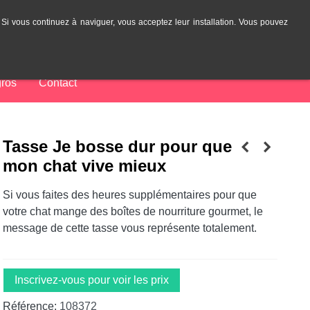
. Si vous continuez à naviguer, vous acceptez leur installation. Vous pouvez
0
article(s)
ES
FR
Se connecter
ros
Contact
Tasse Je bosse dur pour que
mon chat vive mieux
Si vous faites des heures supplémentaires pour que
votre chat mange des boîtes de nourriture gourmet, le
message de cette tasse vous représente totalement.
Inscrivez-vous pour voir les prix
Référence:
108372